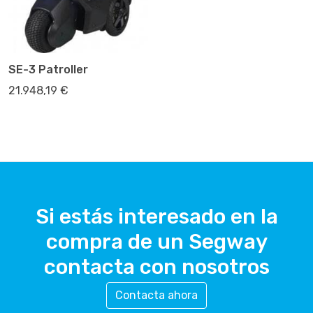
SE-3 Patroller
21.948,19 €
Si estás interesado en la
compra de un Segway
contacta con nosotros
Contacta ahora