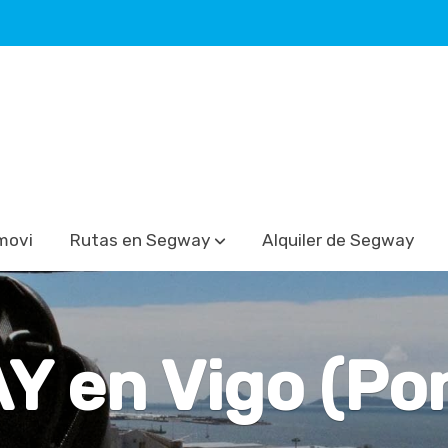
movi
Rutas en Segway
Alquiler de Segway
 en Vigo (Po