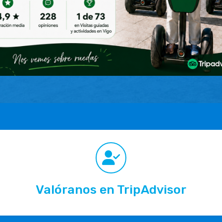
Valóranos en TripAdvisor