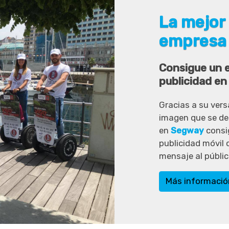
La mejor 
empresa
Consigue un e
publicidad en
Gracias a su vers
imagen que se des
en
Segway
consig
publicidad móvil 
mensaje al públic
Más informació