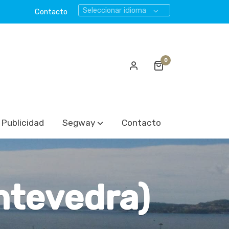
Seleccionar idioma
Contacto
0
Publicidad
Segway
Contacto
ntevedra)